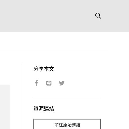
分享本文
資源連結
前往原始連結