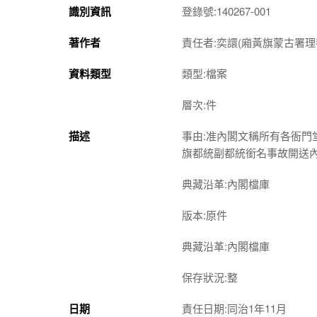
識別資訊
登錄號:140267-001
著作者
責任者:奕譞(廂黃旗蒙古署理都
資料類型
類型:檔案
層次:件
描述
事由:准內閣文稱所有各衙
旗都統副都統銜名事故開送
典藏沿革:內閣檔庫
版本:原件
典藏沿革:內閣檔庫
保存狀況:整
日期
責任日期:同治1年11月