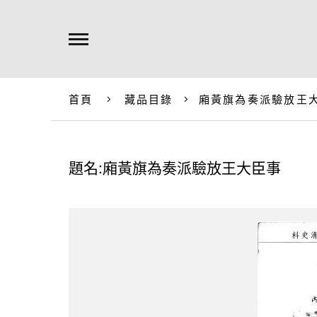
首頁
藏品目錄
廂黃旗為奏派驗放王
題名:廂黃旗為奏派驗放王大臣事