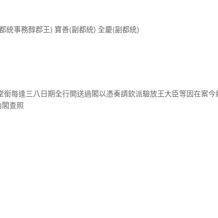
統事務醇郡王) 寶善(副都統) 全慶(副都統)
門堂銜每逢三八日期全行開送過閣以憑奏請欽派驗放王大臣等因在案今
內閣查照