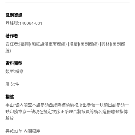
識別資訊
登錄號:140064-001
著作者
責任者:[福興](廂紅旗漢軍署都統) [增慶](署副都統) [興林](署副都
統)
資料類型
類型:檔案
層次:件
描述
事由:咨內閣查本旗參領西成降補驍騎校所出參領一缺續出副參領一
缺印務章京一缺現在擬定次序正陪理合將該員等銜名造冊聽候指傳
驗放
典藏沿革:內閣檔庫