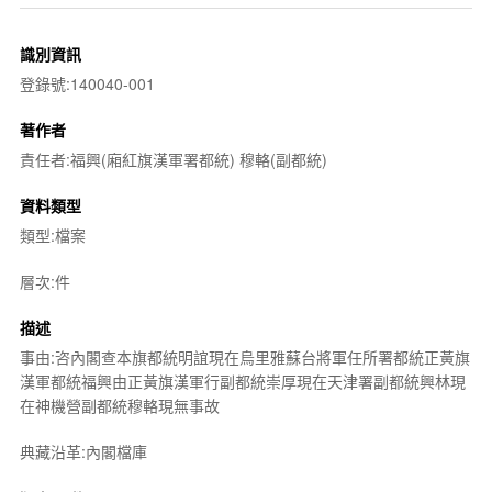
識別資訊
登錄號:140040-001
著作者
責任者:福興(廂紅旗漢軍署都統) 穆輅(副都統)
資料類型
類型:檔案
層次:件
描述
事由:咨內閣查本旗都統明誼現在烏里雅蘇台將軍任所署都統正黃旗
漢軍都統福興由正黃旗漢軍行副都統崇厚現在天津署副都統興林現
在神機營副都統穆輅現無事故
典藏沿革:內閣檔庫