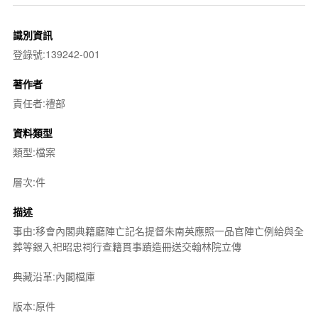
識別資訊
登錄號:139242-001
著作者
責任者:禮部
資料類型
類型:檔案
層次:件
描述
事由:移會內閣典籍廳陣亡記名提督朱南英應照一品官陣亡例給與全
葬等銀入祀昭忠祠行查籍貫事蹟造冊送交翰林院立傳
典藏沿革:內閣檔庫
版本:原件