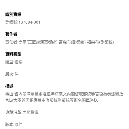
識別資訊
登錄號:137884-001
著作者
責任者:崑岡(正藍旗漢軍都統) 富森布(副都統) 福森布(副都統)
資料類型
類型:檔案
層次:件
描述
事由:咨內閣滿票簽處准值年旗來文內閣咨取都統等官銜為奏派驗放
官缺大臣等因相應將本旗都統副都統等銜名開單咨送
典藏沿革:內閣檔庫
版本:原件