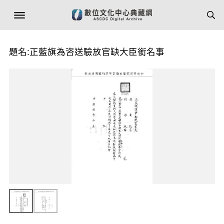
題名:正藍旗為咨送驗放官缺大臣銜名事