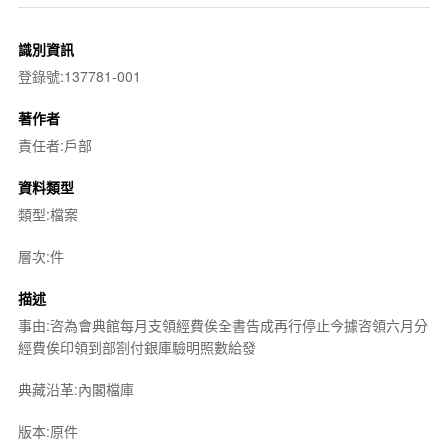
識別資訊
登錄號:137781-001
著作者
責任者:戶部
資料類型
類型:檔案
層次:件
描述
事由:咨為會典館每月支領經費俟全書告成再行停止今據咨領六月分
經費俟印領到部劄付銀庫驗明照數給發
典藏沿革:內閣檔庫
版本:原件