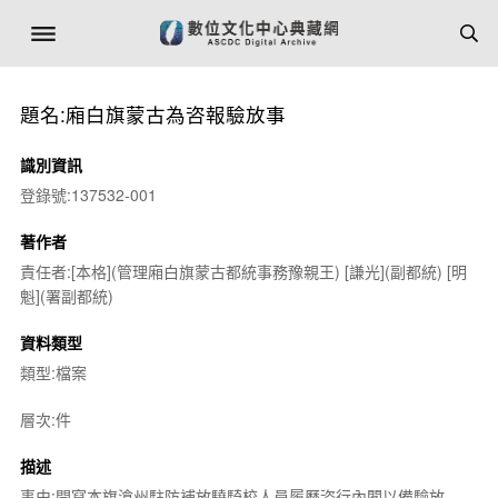
題名:廂白旗蒙古為咨報驗放事
識別資訊
登錄號:137532-001
著作者
責任者:[本格](管理廂白旗蒙古都統事務豫親王) [謙光](副都統) [明
魁](署副都統)
資料類型
類型:檔案
層次:件
描述
事由:開寫本旗滄州駐防補放驍騎校人員履歷咨行內閣以備驗放