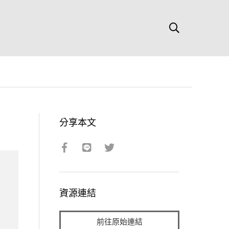
分享本文
資源連結
前往原始連結