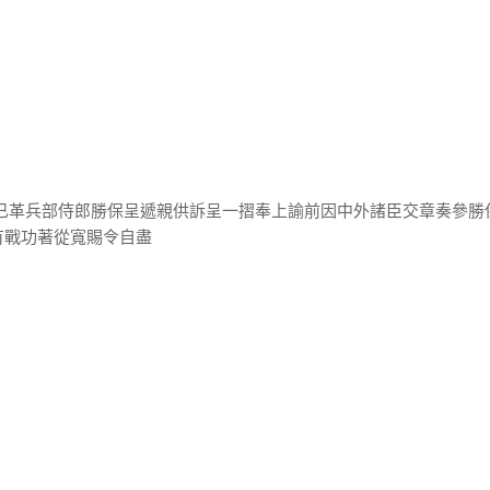
奏已革兵部侍郎勝保呈遞親供訴呈一摺奉上諭前因中外諸臣交章奏參勝
有戰功著從寬賜令自盡