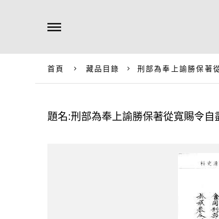
首頁
藏品目錄
刑部為奉上諭勝保著
題名:刑部為奉上諭勝保著從寬賜令自