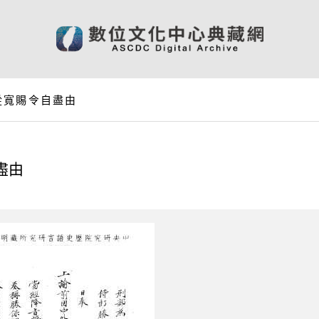
從寬賜令自盡由
盡由