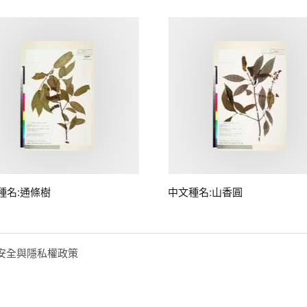
種名:通條樹
中文種名:山香圓
安全與隱私權政策