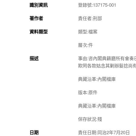
識別資訊
登錄號:137175-001
著作者
責任者:刑部
資料類型
類型:檔案
層次:件
描述
事由:咨內閣典籍廳所有會
欺罔各款姑念其剿辦髮捻尚
典藏沿革:內閣檔庫
版本:原件
典藏沿革:內閣檔庫
保存狀況:殘
日期
責任日期:同治2年7月20日