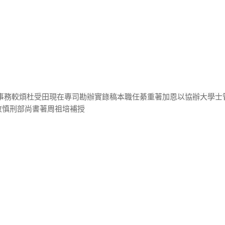
部事務較煩杜受田現在專司勘辦實錄稿本職任綦重著加恩以協辦大學士
敬慎刑部尚書著周祖培補授