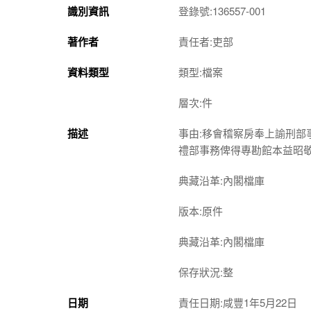
識別資訊
登錄號:136557-001
著作者
責任者:吏部
資料類型
類型:檔案
層次:件
描述
事由:移會稽察房奉上諭刑
禮部事務俾得專勘館本益昭
典藏沿革:內閣檔庫
版本:原件
典藏沿革:內閣檔庫
保存狀況:整
日期
責任日期:咸豐1年5月22日