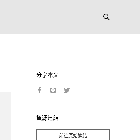
分享本文
資源連結
前往原始連結