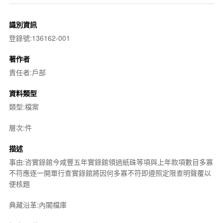
識別資訊
登錄號:136162-001
著作者
責任者:戶部
資料類型
類型:檔案
層次:件
描述
事由:咨實錄館今咸豐五年實錄館領過紙硃等項與上年款項數目多寡
不符應逐一開單行查實錄館將因何多寡不符即遵照定限查明聲覆以
便核題
典藏沿革:內閣檔庫