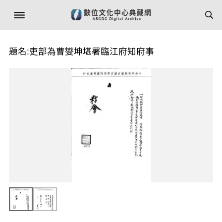
題名:吏部為曹燮坤堪署臨江府知府事