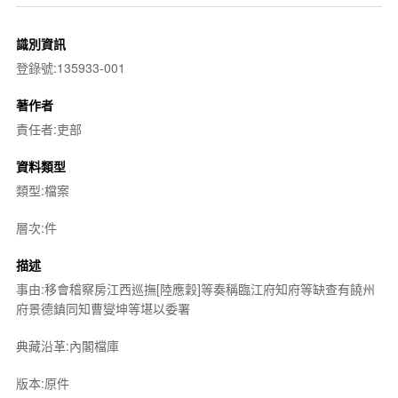
識別資訊
登錄號:135933-001
著作者
責任者:吏部
資料類型
類型:檔案
層次:件
描述
事由:移會稽察房江西巡撫[陸應穀]等奏稱臨江府知府等缺查有饒州
府景德鎮同知曹燮坤等堪以委署
典藏沿革:內閣檔庫
版本:原件