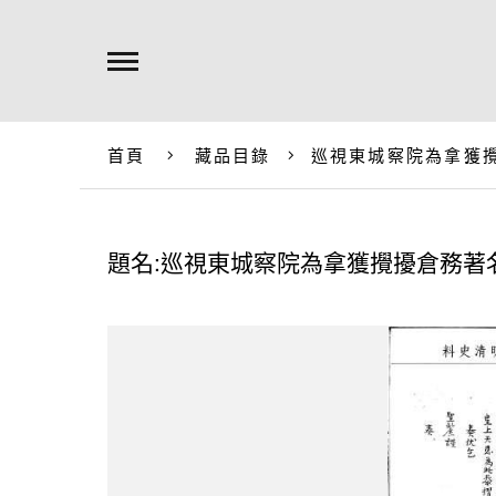
首頁
藏品目錄
巡視東城察院為拿獲
題名:巡視東城察院為拿獲攪擾倉務著