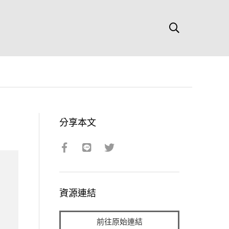
分享本文
資源連結
前往原始連結