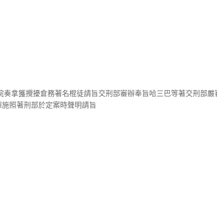
察院奏拿獲攪擾倉務著名棍徒請旨交刑部審辦奉旨哈三巴等著交刑部嚴
揮施照著刑部於定案時聲明請旨