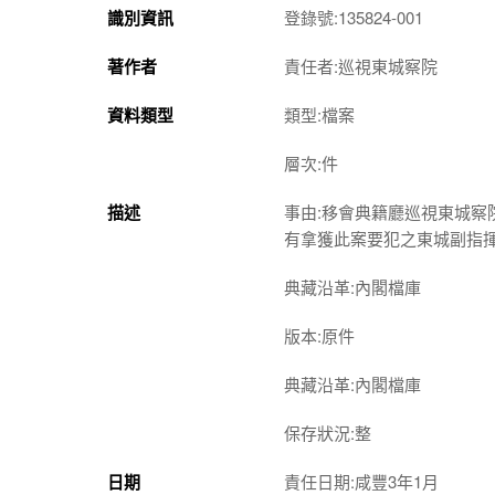
識別資訊
登錄號:135824-001
著作者
責任者:巡視東城察院
資料類型
類型:檔案
層次:件
描述
事由:移會典籍廳巡視東城
有拿獲此案要犯之東城副指
典藏沿革:內閣檔庫
版本:原件
典藏沿革:內閣檔庫
保存狀況:整
日期
責任日期:咸豐3年1月