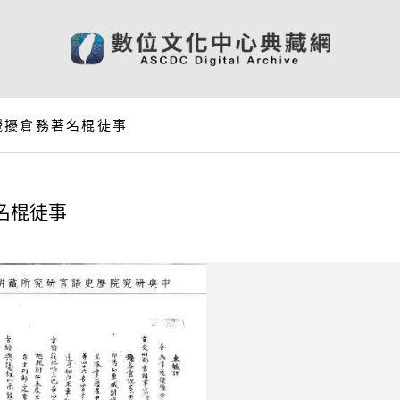
攪擾倉務著名棍徒事
名棍徒事