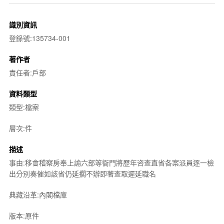
識別資訊
登錄號:135734-001
著作者
責任者:戶部
資料類型
類型:檔案
層次:件
描述
事由:移會稽察房奉上諭六部等衙門將歷年咨查直省各案派員逐一檢
出分別奏催如該省仍延擱不辦即著查取遲延職名
典藏沿革:內閣檔庫
版本:原件