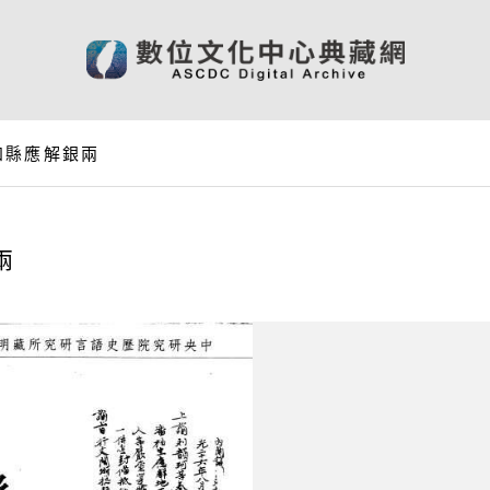
知縣應解銀兩
兩