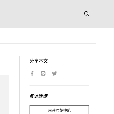
分享本文
資源連結
前往原始連結