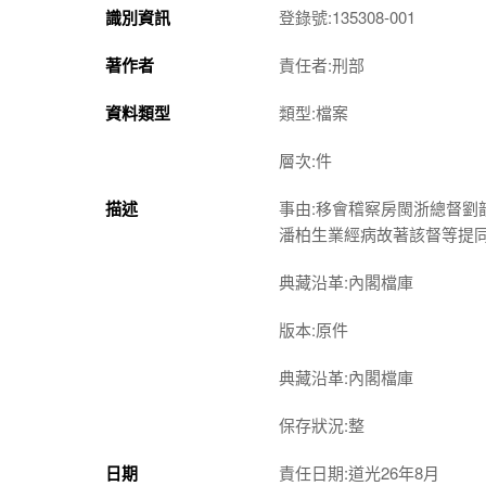
識別資訊
登錄號:135308-001
著作者
責任者:刑部
資料類型
類型:檔案
層次:件
描述
事由:移會稽察房閩浙總督
潘柏生業經病故著該督等提
典藏沿革:內閣檔庫
版本:原件
典藏沿革:內閣檔庫
保存狀況:整
日期
責任日期:道光26年8月