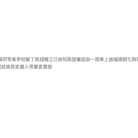
劉韻珂等奏參短解丁耗錢糧之已故知縣提屬追辦一摺奉上諭福建歸化縣
同該故員家屬人等嚴查實徵