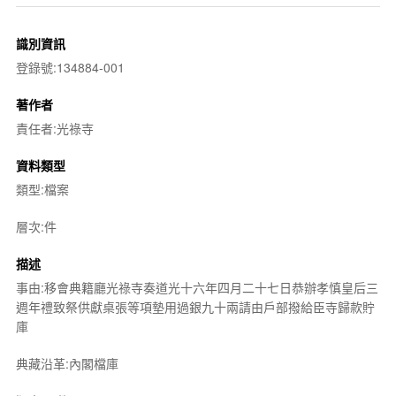
識別資訊
登錄號:134884-001
著作者
責任者:光祿寺
資料類型
類型:檔案
層次:件
描述
事由:移會典籍廳光祿寺奏道光十六年四月二十七日恭辦孝慎皇后三
週年禮致祭供獻桌張等項墊用過銀九十兩請由戶部撥給臣寺歸款貯
庫
典藏沿革:內閣檔庫