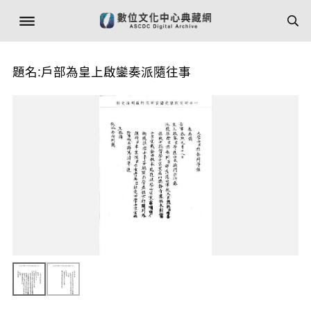
題名:戶部為皇上啟鑾奏派隨往事