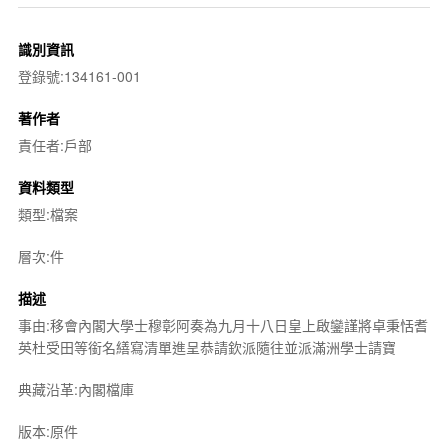
識別資訊
登錄號:134161-001
著作者
責任者:戶部
資料類型
類型:檔案
層次:件
描述
事由:移會內閣大學士穆彰阿奏為九月十八日皇上啟鑾謹將卓秉恬耆
英杜受田等銜名繕寫清單進呈恭請欽派隨往並派滿洲學士請寶
典藏沿革:內閣檔庫
版本:原件