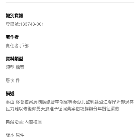
識別資訊
登錄號:133743-001
著作者
責任者:戶部
資料類型
類型:檔案
層次:件
描述
事由:移會稽察房湖廣總督李鴻賓等奏湖北監利縣沼江隄岸坍卸過甚
民力難以修復仰懇天恩准予循照舊案借項趕辦分年攤征還款
典藏沿革:內閣檔庫
版本:原件