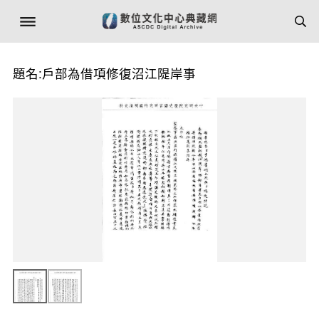
題名:戶部為借項修復沼江隄岸事