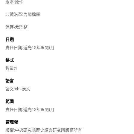
版本:原件
典藏沿革:內閣檔庫
保存狀況:整
日期
責任日期:道光12年9(閏)月
格式
數量:1
語言
語文:chi-漢文
範圍
責任日期:道光12年9(閏)月
管理權
版權:中央研究院歷史語言研究所版權所有