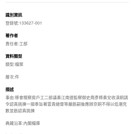
識別資訊
登錄號:133627-001
著作者
責任者:工部
資料類型
類型:檔案
層次:件
描述
事由:移會稽察房戶工二部議奏江南道監察御史周彥條奏兌收滇銅請
令認真挑揀一摺奉旨著雲貴總督等嚴飭嗣後應辦京銅不得以低潮充
數並飭認真挑揀
典藏沿革:內閣檔庫