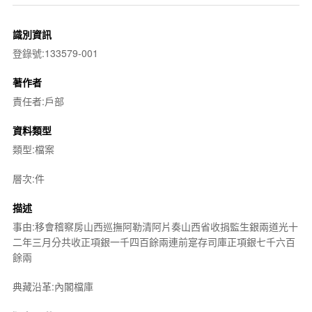
識別資訊
登錄號:133579-001
著作者
責任者:戶部
資料類型
類型:檔案
層次:件
描述
事由:移會稽察房山西巡撫阿勒清阿片奏山西省收捐監生銀兩道光十
二年三月分共收正項銀一千四百餘兩連前寔存司庫正項銀七千六百
餘兩
典藏沿革:內閣檔庫