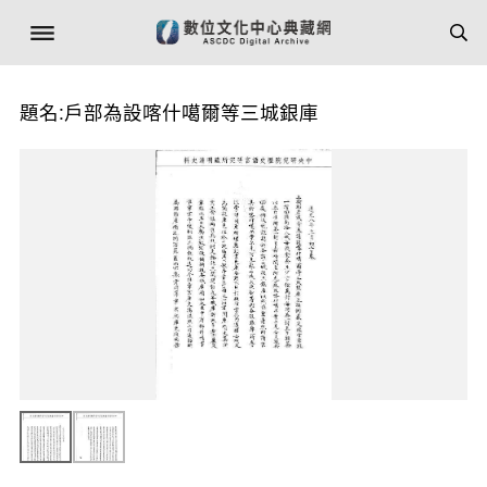
題名:戶部為設喀什噶爾等三城銀庫