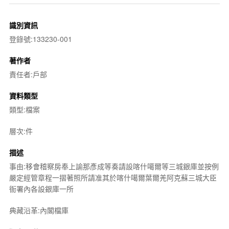
識別資訊
登錄號:133230-001
著作者
責任者:戶部
資料類型
類型:檔案
層次:件
描述
事由:移會稽察房奉上諭那彥成等奏請設喀什噶爾等三城銀庫並按例
嚴定經管章程一摺著照所請准其於喀什噶爾葉爾羌阿克蘇三城大臣
衙署內各設銀庫一所
典藏沿革:內閣檔庫