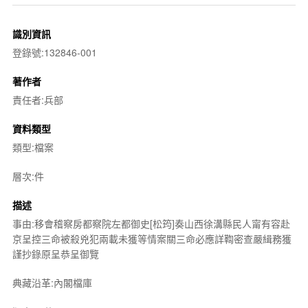
識別資訊
登錄號:132846-001
著作者
責任者:兵部
資料類型
類型:檔案
層次:件
描述
事由:移會稽察房都察院左都御史[松筠]奏山西徐溝縣民人甯有容赴
京呈控三命被殺兇犯兩載未獲等情案關三命必應詳鞫密查嚴緝務獲
謹抄錄原呈恭呈御覽
典藏沿革:內閣檔庫