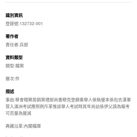
識別資訊
登錄號:132732-001
著作者
責任者:兵部
資料類型
類型:檔案
層次:件
描述
事由:移會稽察房銷案禮部尚書穆克登額奏舉人侯執璧本係包衣漢軍
冒入滿洲考試應照例斥革惟該舉人考試時其年尚幼係伊父誤為報考
可否量為援減
典藏沿革:內閣檔庫