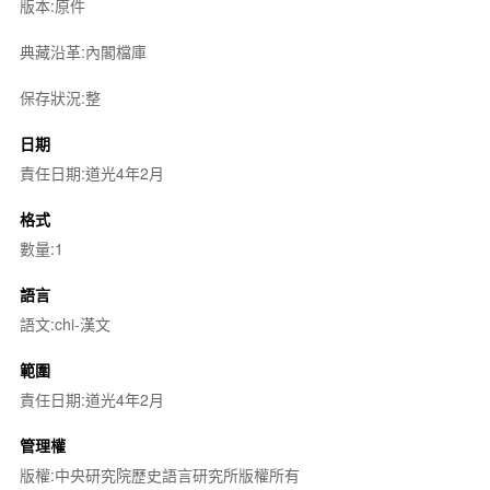
版本:原件
典藏沿革:內閣檔庫
保存狀況:整
日期
責任日期:道光4年2月
格式
數量:1
語言
語文:chi-漢文
範圍
責任日期:道光4年2月
管理權
版權:中央研究院歷史語言研究所版權所有