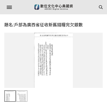
題名:戶部為廣西省征收新舊錢糧完欠銀數