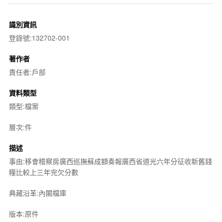
識別資訊
登錄號:132702-001
著作者
責任者:戶部
資料類型
類型:檔案
層次:件
描述
事由:移會稽察房廣西巡撫蘇成額奏報廣西省道光六年分征收新舊錢
糧比較上三年完欠分數
典藏沿革:內閣檔庫
版本:原件