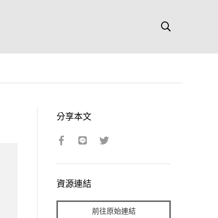
分享本文
資源連結
前往原始連結