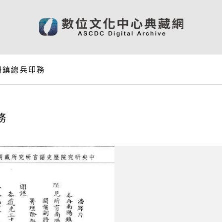
陽鎮總兵印務
務