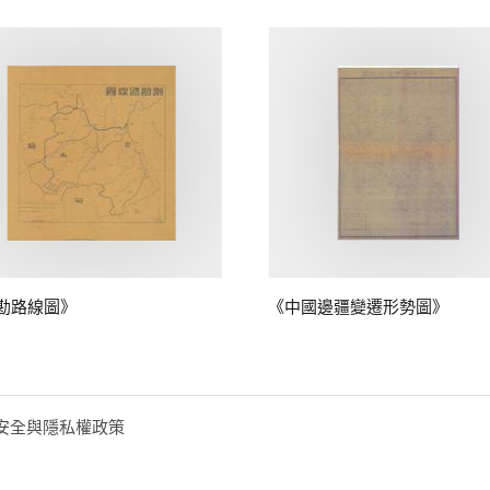
勘路線圖》
《中國邊疆變遷形勢圖》
安全與隱私權政策