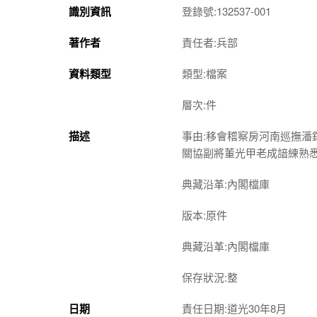
識別資訊
登錄號:132537-001
著作者
責任者:兵部
資料類型
類型:檔案
層次:件
描述
事由:移會稽察房河南巡撫
關協副將董光甲老成諳練熟
典藏沿革:內閣檔庫
版本:原件
典藏沿革:內閣檔庫
保存狀況:整
日期
責任日期:道光30年8月