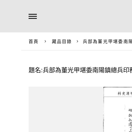
首頁
藏品目錄
兵部為董光甲堪委南
題名:兵部為董光甲堪委南陽鎮總兵印