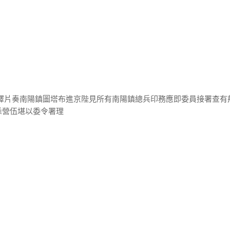
潘鐸片奏南陽鎮圖塔布進京陛見所有南陽鎮總兵印務應即委員接署查有
悉營伍堪以委令署理