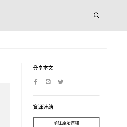
分享本文
資源連結
前往原始連結