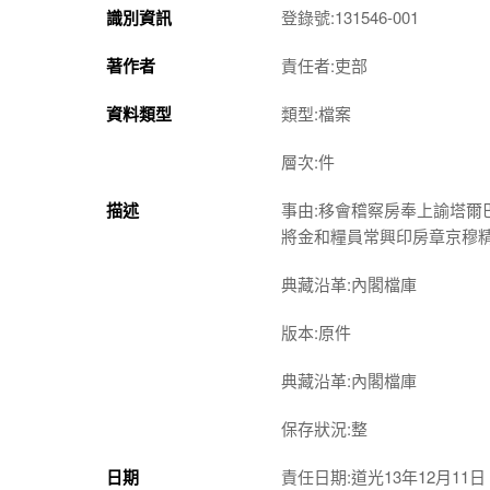
識別資訊
登錄號:131546-001
著作者
責任者:吏部
資料類型
類型:檔案
層次:件
描述
事由:移會稽察房奉上諭塔
將金和糧員常興印房章京穆
典藏沿革:內閣檔庫
版本:原件
典藏沿革:內閣檔庫
保存狀況:整
日期
責任日期:道光13年12月11日