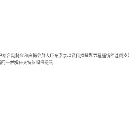
爾巴哈台副將金和詳揭參贊大臣布彥泰以貧民撞鍾聚眾種種情節甚屬支
精阿一併解任交特依順保提訊