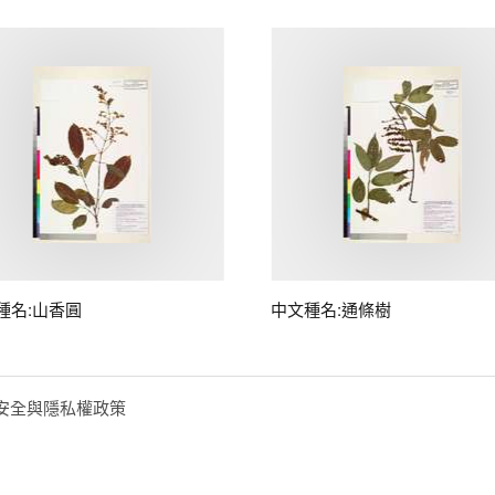
種名:山香圓
中文種名:通條樹
安全與隱私權政策