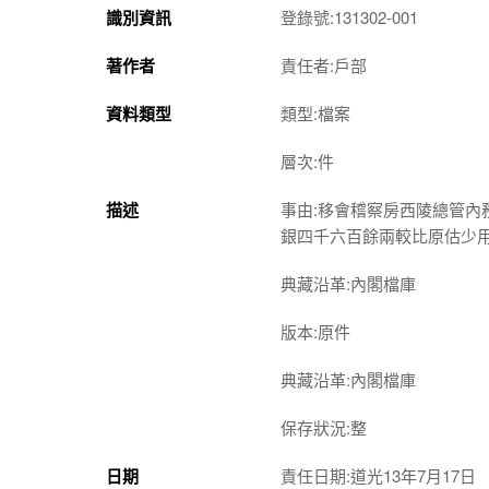
識別資訊
登錄號:131302-001
著作者
責任者:戶部
資料類型
類型:檔案
層次:件
描述
事由:移會稽察房西陵總管
銀四千六百餘兩較比原估少
典藏沿革:內閣檔庫
版本:原件
典藏沿革:內閣檔庫
保存狀況:整
日期
責任日期:道光13年7月17日