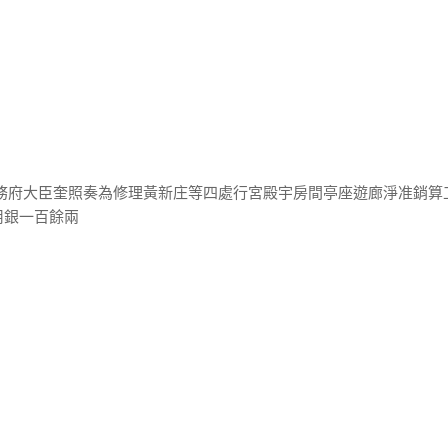
內務府大臣奎照奏為修理黃新庄等四處行宮殿宇房間亭座遊廊淨准銷算
用銀一百餘兩