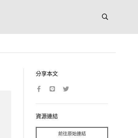
分享本文
資源連結
前往原始連結