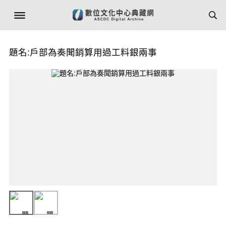
題名:戶部為奏聞銷算用過工料銀兩事