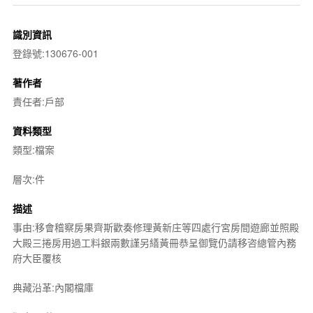
識別資訊
登錄號:130676-001
著作者
責任者:戶部
資料類型
類型:檔案
層次:件
描述
事由:移會稽察房果齊斯歡奏修理黃新庄等四處行宮房間遊廊並照殿
大殿三捲房用過工料銀兩數謹另繕黃冊恭呈御覽仍請移咨總管內務
府大臣覆核
典藏沿革:內閣檔庫