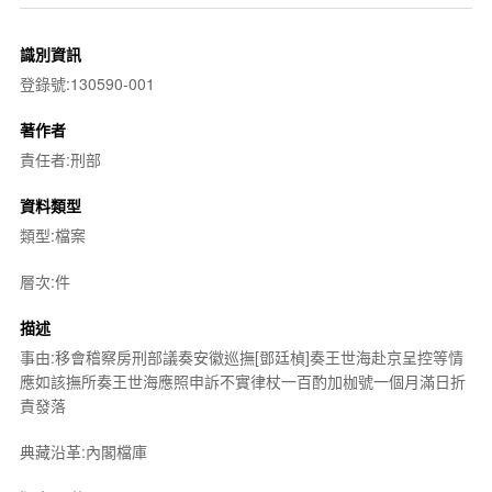
識別資訊
登錄號:130590-001
著作者
責任者:刑部
資料類型
類型:檔案
層次:件
描述
事由:移會稽察房刑部議奏安徽巡撫[鄧廷楨]奏王世海赴京呈控等情
應如該撫所奏王世海應照申訴不實律杖一百酌加枷號一個月滿日折
責發落
典藏沿革:內閣檔庫