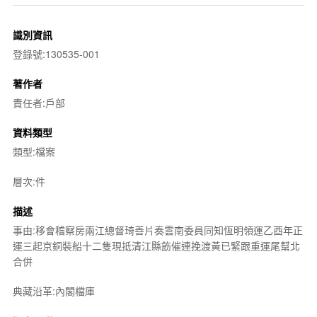
識別資訊
登錄號:130535-001
著作者
責任者:戶部
資料類型
類型:檔案
層次:件
描述
事由:移會稽察房兩江總督琦善片奏雲南委員同知恆明領運乙酉年正
運三起京銅裝船十二隻現抵清江縣飭催連挽渡黃已緊跟重運尾幫北
合併
典藏沿革:內閣檔庫