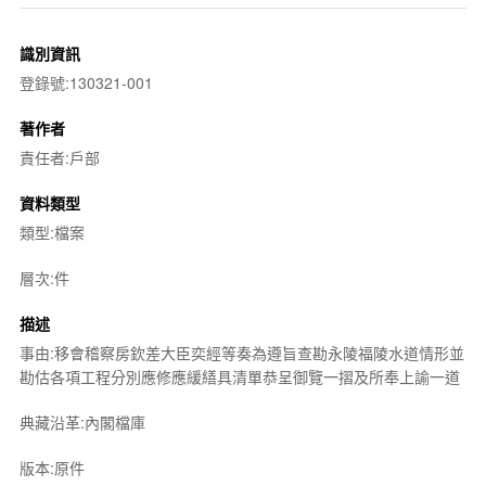
識別資訊
登錄號:130321-001
著作者
責任者:戶部
資料類型
類型:檔案
層次:件
描述
事由:移會稽察房欽差大臣奕經等奏為遵旨查勘永陵福陵水道情形並
勘估各項工程分別應修應緩繕具清單恭呈御覽一摺及所奉上諭一道
典藏沿革:內閣檔庫
版本:原件