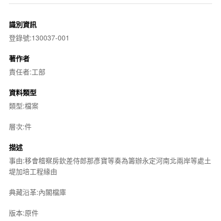
識別資訊
登錄號:130037-001
著作者
責任者:工部
資料類型
類型:檔案
層次:件
描述
事由:移會稽察房欽差侍郎那彥寶等奏為籌辦永定河南北兩岸等處土
堤加培工程緣由
典藏沿革:內閣檔庫
版本:原件