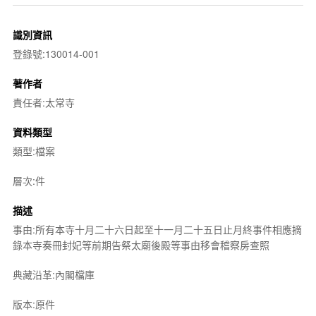
識別資訊
登錄號:130014-001
著作者
責任者:太常寺
資料類型
類型:檔案
層次:件
描述
事由:所有本寺十月二十六日起至十一月二十五日止月終事件相應摘
錄本寺奏冊封妃等前期告祭太廟後殿等事由移會稽察房查照
典藏沿革:內閣檔庫
版本:原件