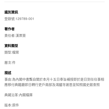
識別資訊
登錄號:129789-001
著作者
責任者:漢票簽
資料類型
類型:檔案
層次:件
描述
事由:為內閣中書龔自闓於本月十五日奉旨補授即於是日到任任事相
應移付典籍廳即日轉行吏戶兩部及鴻臚寺謝恩並知照國史館查照
典藏沿革:內閣檔庫
版本:原件