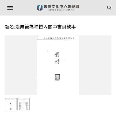
題名:漢票簽為補授內閣中書員缺事