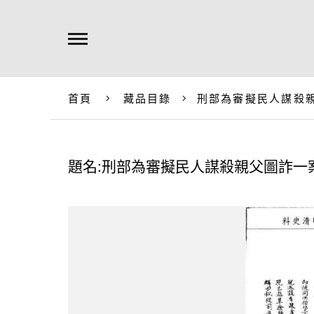
首頁
藏品目錄
刑部為審擬民人謀殺
題名:刑部為審擬民人謀殺親父圖詐一