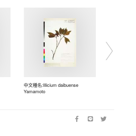
中文種名:Illicium daibuense
Yamamoto