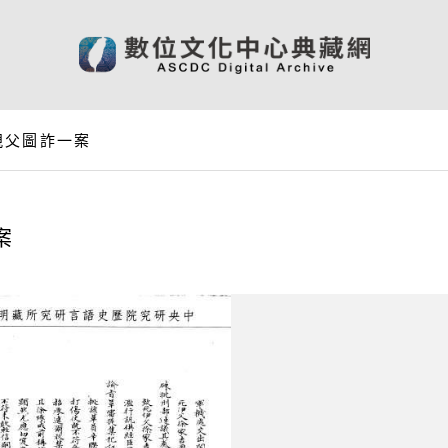
親父圖詐一案
案