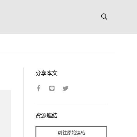
分享本文
資源連結
前往原始連結