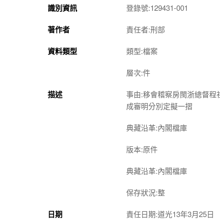
識別資訊
登錄號:129431-001
著作者
責任者:刑部
資料類型
類型:檔案
層次:件
描述
事由:移會稽察房閩浙總督
成審明分別定擬一摺
典藏沿革:內閣檔庫
版本:原件
典藏沿革:內閣檔庫
保存狀況:整
日期
責任日期:道光13年3月25日