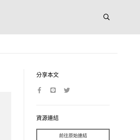
分享本文
資源連結
前往原始連結