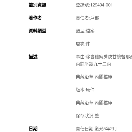
識別資訊
登錄號:129404-001
著作者
責任者:戶部
資料類型
類型:檔案
層次:件
描述
事由:移會稽察房陝甘總督
兩餘平銀九十二兩
典藏沿革:內閣檔庫
版本:原件
典藏沿革:內閣檔庫
保存狀況:整
日期
責任日期:道光5年2月