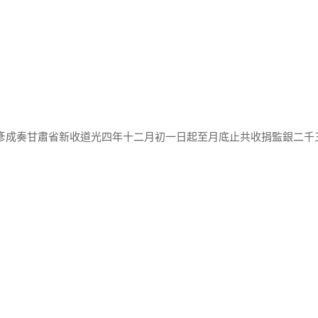
那彥成奏甘肅省新收道光四年十二月初一日起至月底止共收捐監銀二千