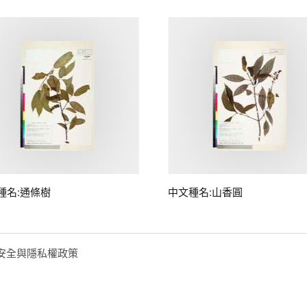
種名:通條樹
中文種名:山香圓
安全與隱私權政策