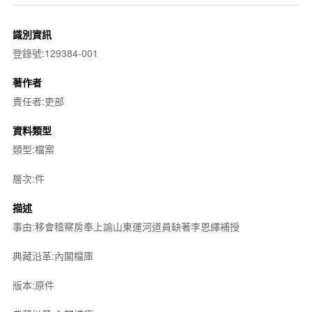
識別資訊
登錄號:129384-001
著作者
責任者:吏部
資料類型
類型:檔案
層次:件
描述
事由:移會稽察房奉上諭山東運河道員缺著李恩繹補授
典藏沿革:內閣檔庫
版本:原件