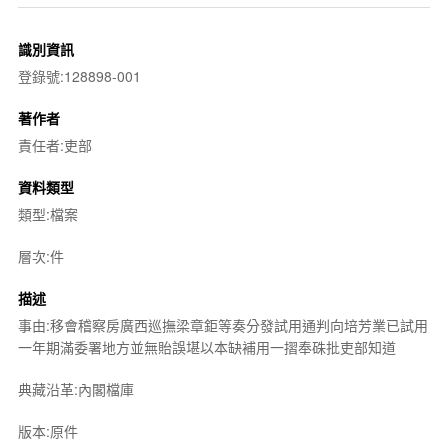
識別資訊
登錄號:128898-001
著作者
責任者:吏部
資料類型
類型:檔案
層次:件
描述
事由:移會稽察房廣西巡撫梁章鉅等奏分發試用通判向培芳業已試用
一年期滿委署地方並無貽誤堪以本缺補用一摺奉硃批吏部知道
典藏沿革:內閣檔庫
版本:原件