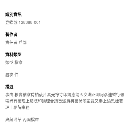
識別資訊
登錄號:128388-001
著作者
責任者:戶部
資料類型
類型:檔案
層次:件
描述
事由:移會稽察房柏葰片奏光祿寺印鑰應請即交滿正卿阿彥達暫行佩
帶尚有署理上駟院印鑰理合請旨派員另署伏候聖裁又奉上諭恩桂署
理上駟院事務
典藏沿革:內閣檔庫