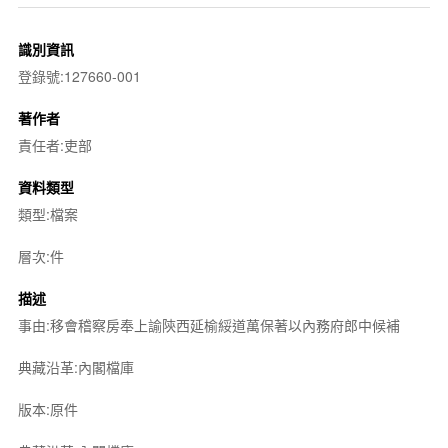
識別資訊
登錄號:127660-001
著作者
責任者:吏部
資料類型
類型:檔案
層次:件
描述
事由:移會稽察房奉上諭陝西延榆綏道萬保著以內務府郎中候補
典藏沿革:內閣檔庫
版本:原件