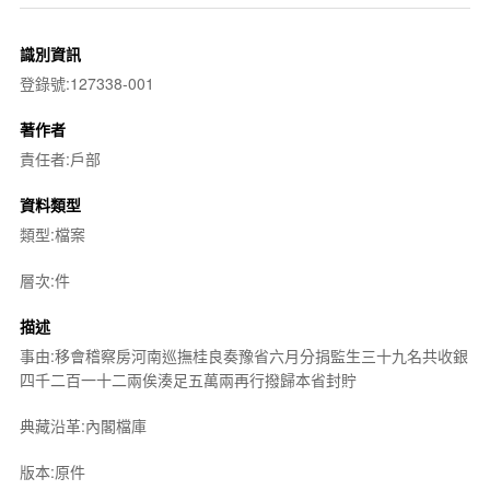
識別資訊
登錄號:127338-001
著作者
責任者:戶部
資料類型
類型:檔案
層次:件
描述
事由:移會稽察房河南巡撫桂良奏豫省六月分捐監生三十九名共收銀
四千二百一十二兩俟湊足五萬兩再行撥歸本省封貯
典藏沿革:內閣檔庫
版本:原件