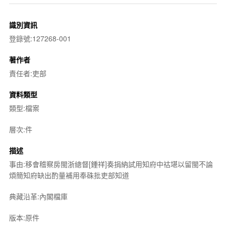
識別資訊
登錄號:127268-001
著作者
責任者:吏部
資料類型
類型:檔案
層次:件
描述
事由:移會稽察房閩浙總督[鍾祥]奏捐納試用知府中祜堪以留閩不論
煩簡知府缺出酌量補用奉硃批吏部知道
典藏沿革:內閣檔庫
版本:原件