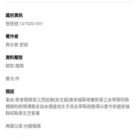
識別資訊
登錄號:127023-001
著作者
責任者:吏部
資料類型
類型:檔案
層次:件
描述
事由:移會稽察房江西巡撫[吳文鎔]奏安福縣現署新篆之永寧縣知縣
楊曉昀辦理漕務妥協未便遽易生手其永寧縣政務堪以委令新選安福
縣知縣黃生芝暫署
典藏沿革:內閣檔庫