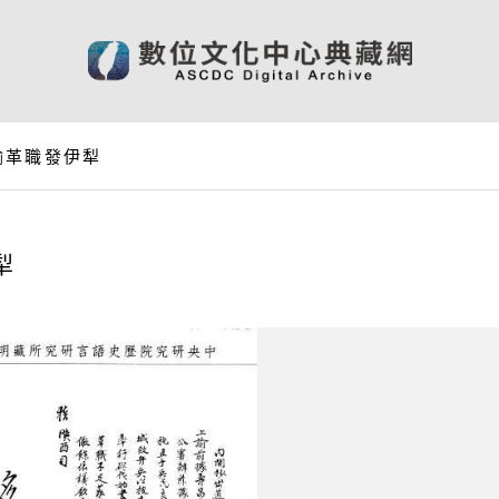
諭革職發伊犁
犁