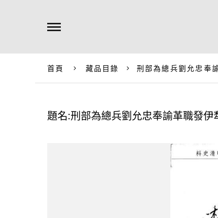
首頁
藏品目錄
刑部為總兵劉允忠奉
題名:刑部為總兵劉允忠奉諭革職發伊