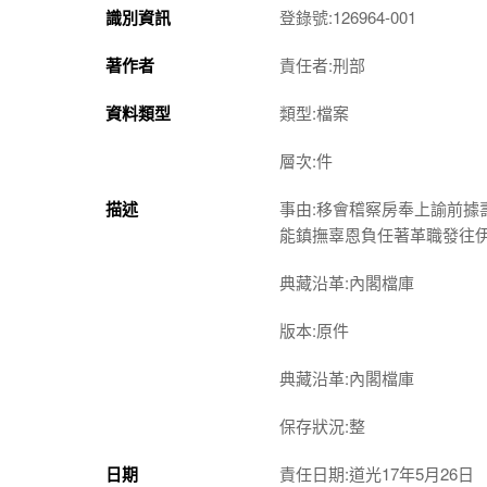
識別資訊
登錄號:126964-001
著作者
責任者:刑部
資料類型
類型:檔案
層次:件
描述
事由:移會稽察房奉上諭前
能鎮撫辜恩負任著革職發往
典藏沿革:內閣檔庫
版本:原件
典藏沿革:內閣檔庫
保存狀況:整
日期
責任日期:道光17年5月26日