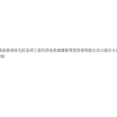
據壽昌奏接收屯民呈詞三張列控各款據廉敬等逐款查明劉允忠以總兵大
伊犁