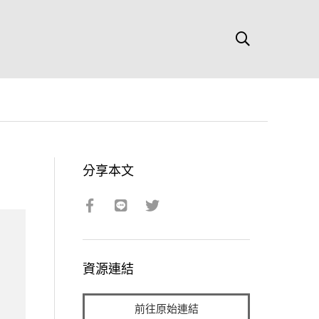
分享本文
資源連結
前往原始連結