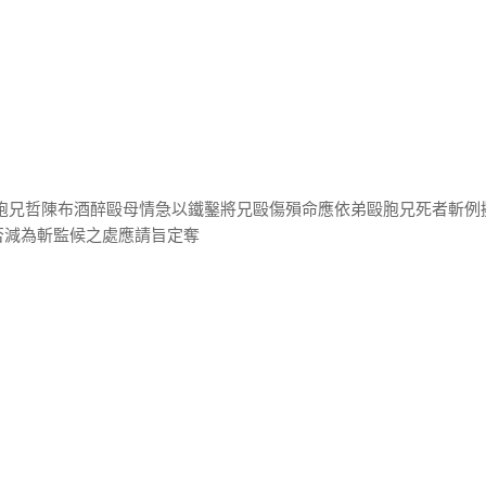
因胞兄哲陳布酒醉毆母情急以鐵鑿將兄毆傷殞命應依弟毆胞兄死者斬例
否減為斬監候之處應請旨定奪