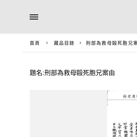
首頁
藏品目錄
刑部為救母毆死胞兄
題名:刑部為救母毆死胞兄案由