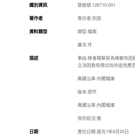
識別資訊
登錄號:126710-001
著作者
責任者:刑部
資料類型
類型:檔案
層次:件
描述
事由:移會稽察房為格敏布
立決因救母情切尚非逞兇應
典藏沿革:內閣檔庫
版本:原件
典藏沿革:內閣檔庫
保存狀況:整
日期
責任日期:道光1年8月25日