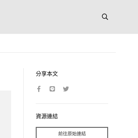
分享本文
資源連結
前往原始連結