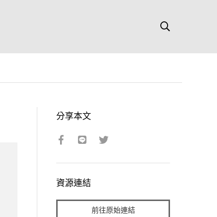
分享本文
資源連結
前往原始連結