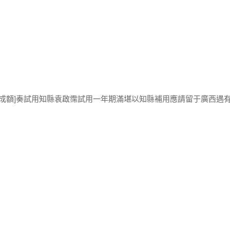
蘇成額]奏試用知縣袁啟霈試用一年期滿堪以知縣補用應請留于廣西遇