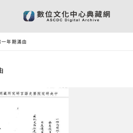
霈一年期滿由
由