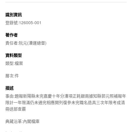
識別資訊
登錄號:126005-001
著作者
責任者:阮元(漕運總督)
資料類型
類型:檔案
層次:件
描述
事由:題報新陽縣未完嘉慶十年分漕項正耗銀兩據知縣郭元照補報年
限計一年限滿仍未通完相應開列復參未完職名造具三次年限考成清
冊送部查覈
典藏沿革:內閣檔庫