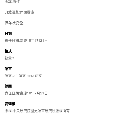
版本:原件
典藏沿革:內閣檔庫
保存狀況:整
日期
責任日期:嘉慶18年7月21日
格式
數量:1
語言
語文:chi-漢文 mnc-清文
範圍
責任日期:嘉慶18年7月21日
管理權
版權:中央研究院歷史語言研究所版權所有