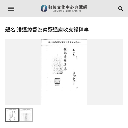
題名:漕運總督為察覈通庫收支錢糧事