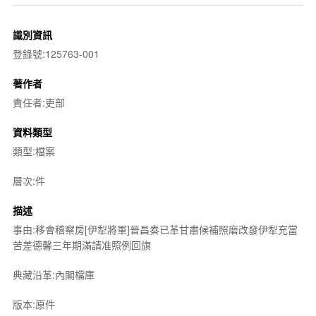
識別資訊
登錄號:125763-001
著作者
責任者:吏部
資料類型
類型:檔案
層次:件
描述
事由:移會稽察房[伊犁將軍]晉昌奏已革甘肅候補照磨改發伊犁充當
苦差德馨三年期滿請准照例回旗
典藏沿革:內閣檔庫
版本:原件