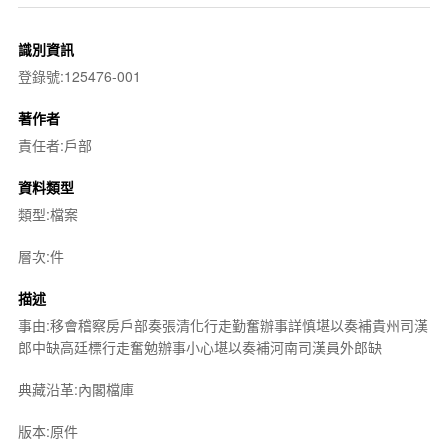
識別資訊
登錄號:125476-001
著作者
責任者:戶部
資料類型
類型:檔案
層次:件
描述
事由:移會稽察房戶部奏張清化行走勤奮辦事詳慎堪以奏補貴州司漢
郎中缺高廷標行走奮勉辦事小心堪以奏補河南司漢員外郎缺
典藏沿革:內閣檔庫
版本:原件