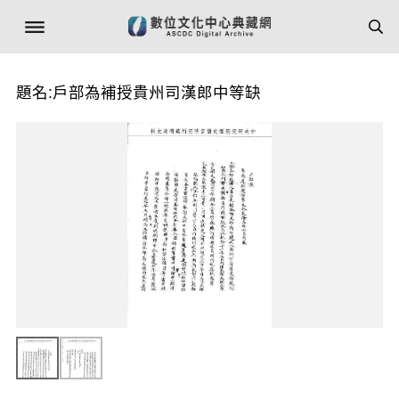
題名:戶部為補授貴州司漢郎中等缺