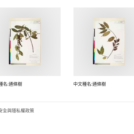
種名:通條樹
中文種名:通條樹
安全與隱私權政策