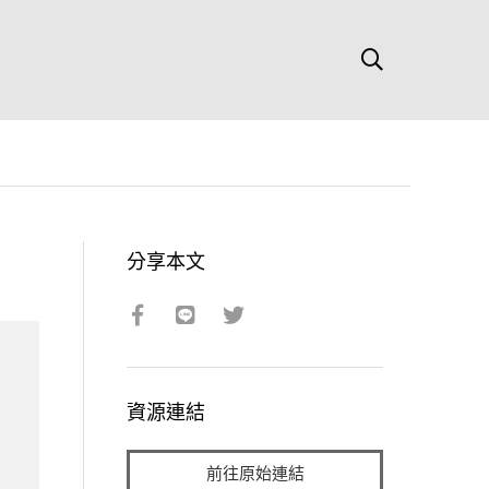
分享本文
資源連結
前往原始連結