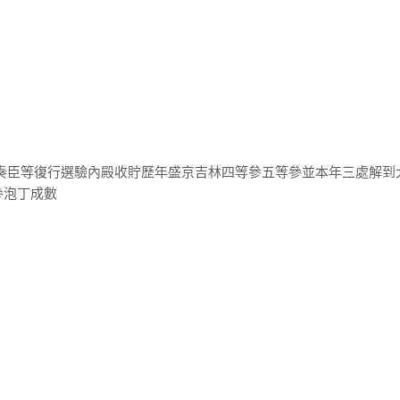
府奏臣等復行選驗內殿收貯歷年盛京吉林四等參五等參並本年三處解到
參泡丁成數