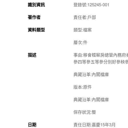
識別資訊
登錄號:125245-001
著作者
責任者:戶部
資料類型
類型:檔案
層次:件
描述
事由:移會稽察房總管內務
參四等參五等參分別好參秧
典藏沿革:內閣檔庫
版本:原件
典藏沿革:內閣檔庫
保存狀況:整
日期
責任日期:嘉慶15年3月