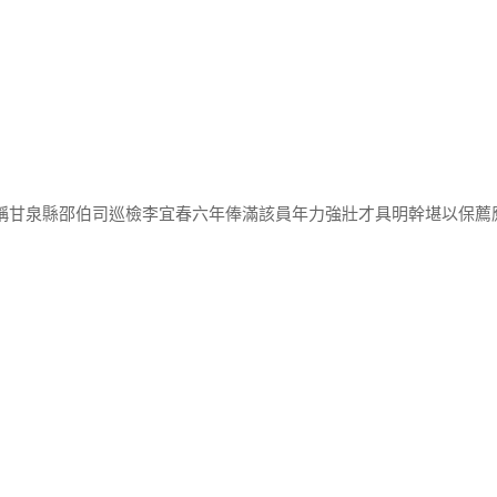
疏稱甘泉縣邵伯司巡檢李宜春六年俸滿該員年力強壯才具明幹堪以保薦