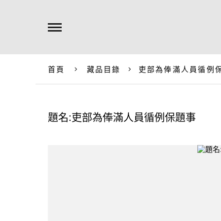
首頁
藏品目錄
吏部為俸滿人員循例
題名:吏部為俸滿人員循例保題事