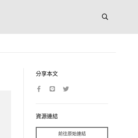
分享本文
資源連結
前往原始連結